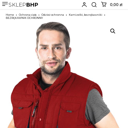
SKLEP
BHP
0,00 zł
Home
Ochrona ciała
Odzież ochronna
Kamizelki, bezrękawniki
BEZRĘKAWNIK OCHRONNY