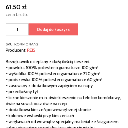
61,50
zł
cena brutto
ilość
Dodaj do koszyka
BEZRĘKAWNIK
OCHRONNY
SKU:
KORMORAN2
Producent:
REIS
Bezrękawnik ocieplany z dużą ilością kieszeni.
- powłoka 100% poliester o gramaturze 100 g/m²
- wyściółka 100% poliester o gramaturze 220 g/m²
- podszewka 100% poliester o gramaturze 60 g/m²
- zasuwany z dodatkowym zapięciem na napy
- przedłużany tył
- liczne kieszenie m.in. dwie kieszenie na telefon komórkowy,
dwie na suwak oraz dwie na rzep
- dodatkowa kieszeń po wewnętrznej stronie
- kolorowe wstawki przy kieszeniach
- w rękawach od wewnątrz specjalny materiał ze ściągaczem
zabezpieczający przed dostawaniem się wiatru