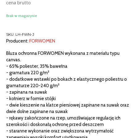
cena brutto
Brak w magazynie
SKU:
LH-FWN-J
Producent:
FORWOMEN
Bluza ochronna FORWOMEN wykonana z materiału typu
canvas.
- 65% poliester, 35% bawełna
- gramatura 220 g/m²
- dodatkowe wstawki po bokach z elastycznego poliestru o
gramaturze 220-240 g/m²
- zapinana na suwak
- kołnierz w formie stójki
- dwie kieszenie na klatce piersiowej zapinane na suwak oraz
dwie dolne zapinane na suwak
- rękawy zakończone na rzep, umożliwiające regulację ich
szerokości i doskonałą ochronę przed deszczem
- staranne wykonanie oraz zwiększona wytrzymałość
zapewniają wysoki komfort użytkowania