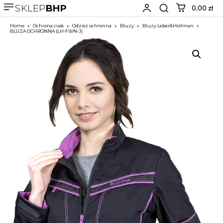
SKLEP
BHP
0,00 zł
Home
Ochrona ciała
Odzież ochronna
Bluzy
Bluzy Leber&Hollman
BLUZA OCHRONNA (LH-FWN-J)