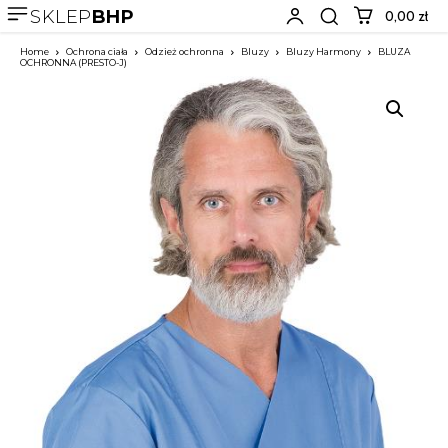
SKLEP
BHP
0,00 zł
Home
Ochrona ciała
Odzież ochronna
Bluzy
Bluzy Harmony
BLUZA
OCHRONNA (PRESTO-J)