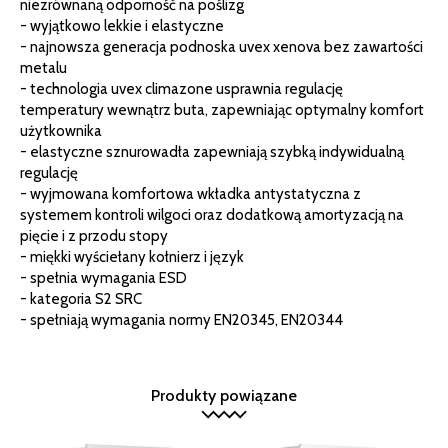
niezrównaną odporność na poślizg
- wyjątkowo lekkie i elastyczne
- najnowsza generacja podnoska uvex xenova bez zawartości
metalu
- technologia uvex climazone usprawnia regulację
temperatury wewnątrz buta, zapewniając optymalny komfort
użytkownika
- elastyczne sznurowadła zapewniają szybką indywidualną
regulację
- wyjmowana komfortowa wkładka antystatyczna z
systemem kontroli wilgoci oraz dodatkową amortyzacją na
pięcie i z przodu stopy
- miękki wyściełany kołnierz i język
- spełnia wymagania ESD
- kategoria S2 SRC
- spełniają wymagania normy EN20345, EN20344
Produkty powiązane