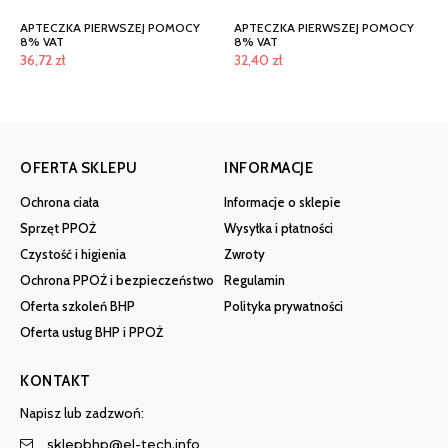
APTECZKA PIERWSZEJ POMOCY
APTECZKA PIERWSZEJ POMOCY
8% VAT
8% VAT
36,72
zł
32,40
zł
OFERTA SKLEPU
INFORMACJE
Ochrona ciała
Informacje o sklepie
Sprzęt PPOŻ
Wysyłka i płatności
Czystość i higienia
Zwroty
Ochrona PPOŻ i bezpieczeństwo
Regulamin
Oferta szkoleń BHP
Polityka prywatności
Oferta usług BHP i PPOŻ
KONTAKT
Napisz lub zadzwoń:
sklepbhp@el-tech.info