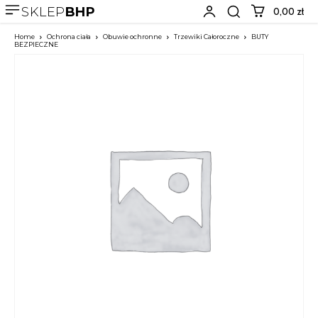
SKLEP
BHP
0,00 zł
Home
Ochrona ciała
Obuwie ochronne
Trzewiki Całoroczne
BUTY
BEZPIECZNE