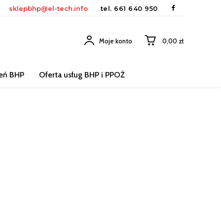
sklepbhp@el-tech.info
tel.
661 640 950
Moje konto
0,00 zł
leń BHP
Oferta usług BHP i PPOŻ