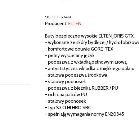
SKU:
EL-68461
Producent:
ELTEN
Buty bezpieczne wysokie ELTEN JORIS GTX.
- wykonane ze skóry bydlęcej / hydrofobizow
- komfortowe obuwie GORE-TEX
- pełny wyściełany język
- podeszwa z wkładką pełnowymiarową
- antystatyczna wkładka z miękkiego polaru
- stalowa podeszwa środkowa
- stalowy podnosek
- podeszwa z bieżnika RUBBER / PU
- ochrona palców PU
- stalowy podnosek
- typ S3 CI HI HRO SRC
- spełniają wymagania normy EN20345