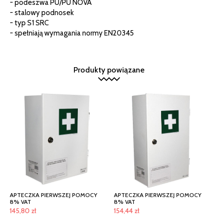
- podeszwa PU/PU NOVA
- stalowy podnosek
- typ S1 SRC
- spełniają wymagania normy EN20345
Produkty powiązane
APTECZKA PIERWSZEJ POMOCY
APTECZKA PIERWSZEJ POMOCY
8% VAT
8% VAT
145,80
zł
154,44
zł