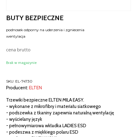
BUTY BEZPIECZNE
podnosek odporny na uderzenia i zgniecenia
wentylacja
cena brutto
Brak w magazynie
SKU:
EL-74730
Producent:
ELTEN
Trzewiki bezpieczne ELTEN MILA EASY.
- wykonane z mikrofibry i materiału siatkowego
- podszewka z tkaniny zapewnia naturalną wentylację
- wyścielany język
- pełnowymiarowa wkładka LADIES ESD
- podeszwa z miękkiego polaru ESD