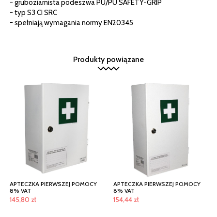
- gruboziarnista podeszwa PU/PU SAFETY-GRIP
- typ S3 CI SRC
- spełniają wymagania normy EN20345
Produkty powiązane
APTECZKA PIERWSZEJ POMOCY
APTECZKA PIERWSZEJ POMOCY
8% VAT
8% VAT
145,80
zł
154,44
zł