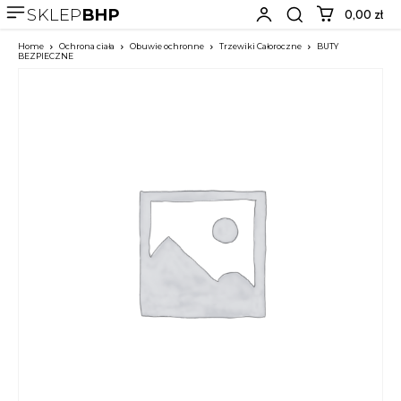
SKLEP
BHP
0,00 zł
Home
Ochrona ciała
Obuwie ochronne
Trzewiki Całoroczne
BUTY
BEZPIECZNE