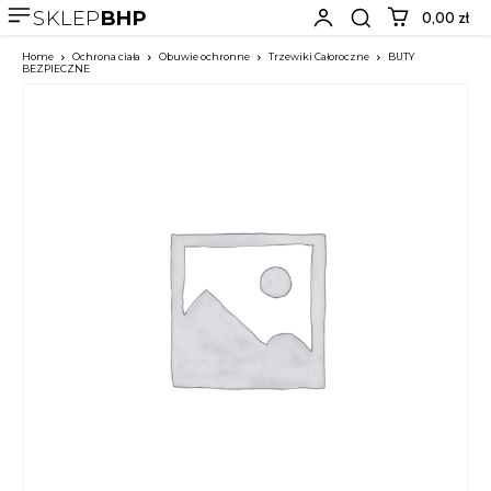
SKLEP
BHP
0,00 zł
Home
Ochrona ciała
Obuwie ochronne
Trzewiki Całoroczne
BUTY
BEZPIECZNE