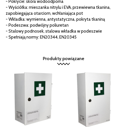
- Pokrycie: skóra wodoodporna
- Wyściółka: mieszanka nitrylu i EVA, przewiewna tkanina,
zapobiegająca otarciom, wchłaniająca pot
- Wkładka: wymienna, antystatyczna, pokryta tkaniną
- Podeszwa: podwójny poliuretan
- Stalowy podnosek, stalowa wkładka w podeszwie
- Spełniają normy: EN20344, EN20345
Produkty powiązane