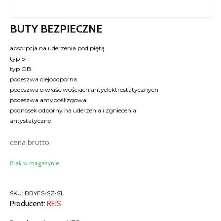
BUTY BEZPIECZNE
absorpcja na uderzenia pod piętą
typ S1
typ OB.
podeszwa olejoodporna
podeszwa o właściwościach antyelektrostatycznych
podeszwa antypoślizgowa
podnosek odporny na uderzenia i zgniecenia
antystatyczne
cena brutto
Brak w magazynie
SKU:
BRYES-SZ-S1
Producent:
REIS