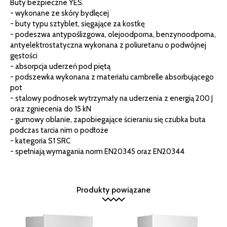
Buty bezpieczne YES.
- wykonane ze skóry bydlęcej
- buty typu sztyblet, sięgające za kostkę
- podeszwa antypoślizgowa, olejoodporna, benzynoodporna,
antyelektrostatyczna wykonana z poliuretanu o podwójnej
gęstości
- absorpcja uderzeń pod piętą
- podszewka wykonana z materiału cambrelle absorbującego
pot
- stalowy podnosek wytrzymały na uderzenia z energią 200 J
oraz zgniecenia do 15 kN
- gumowy oblanie, zapobiegające ścieraniu się czubka buta
podczas tarcia nim o podłoże
- kategoria S1 SRC
- spełniają wymagania norm EN20345 oraz EN20344
Produkty powiązane