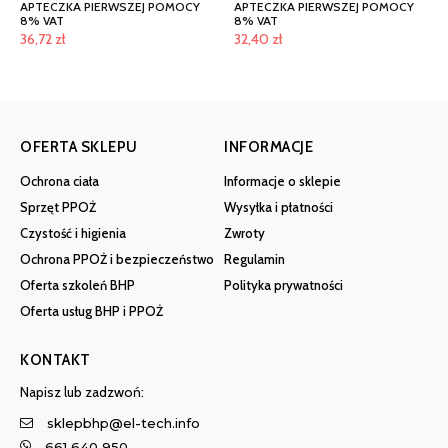
APTECZKA PIERWSZEJ POMOCY
APTECZKA PIERWSZEJ POMOCY
8% VAT
8% VAT
36,72
zł
32,40
zł
OFERTA SKLEPU
INFORMACJE
Ochrona ciała
Informacje o sklepie
Sprzęt PPOŻ
Wysyłka i płatności
Czystość i higienia
Zwroty
Ochrona PPOŻ i bezpieczeństwo
Regulamin
Oferta szkoleń BHP
Polityka prywatności
Oferta usług BHP i PPOŻ
KONTAKT
Napisz lub zadzwoń:
sklepbhp@el-tech.info
661 640 950