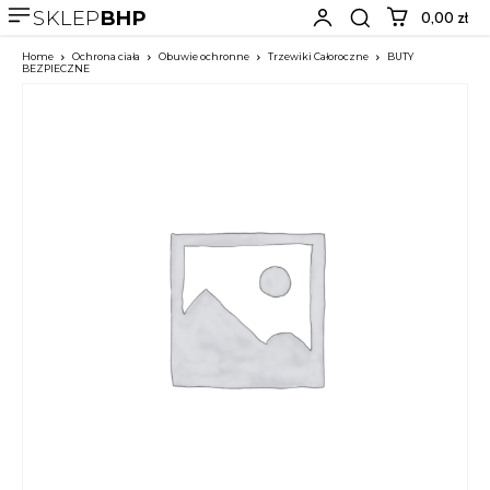
SKLEP
BHP
0,00 zł
Home
Ochrona ciała
Obuwie ochronne
Trzewiki Całoroczne
BUTY
BEZPIECZNE