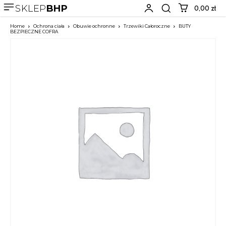
SKLEP
BHP
0,00 zł
Home
Ochrona ciała
Obuwie ochronne
Trzewiki Całoroczne
BUTY
BEZPIECZNE COFRA