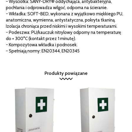
- Wyściółka: SANY-DRY® oddychająca, antybakteryjna,
pochłania i odprowadza wilgoć, odporna na ścieranie.
- Wkładka: SOFT-BED, wykonana z wyjątkowo miękkiego PU,
anatomiczna, wymienna, antystatyczna, pokryta tkaniną.
Izolacja chroniąca przed niskimi i wysokimi temperaturami.
- Podeszwa: PU/kauczuk nitrylowy odporny na temperaturę
do + 300°C (kontakt przez 1 minutę).
- Kompozytowa wkładka i podnosek.
- Spełniają normy: EN20344, EN20345
Produkty powiązane