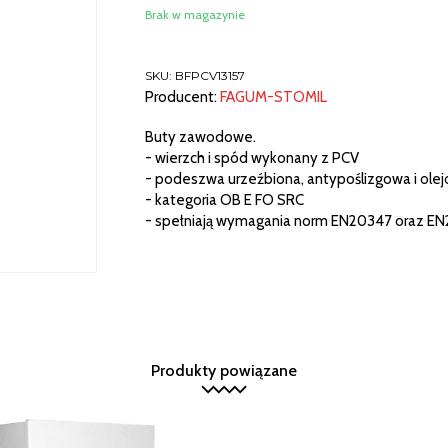
Brak w magazynie
SKU:
BFPCV13157
Producent:
FAGUM-STOMIL
Buty zawodowe.
- wierzch i spód wykonany z PCV
- podeszwa urzeźbiona, antypoślizgowa i ole
- kategoria OB E FO SRC
- spełniają wymagania norm EN20347 oraz E
Produkty powiązane