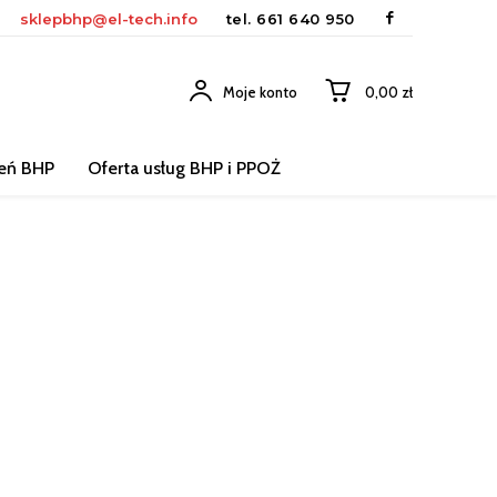
sklepbhp@el-tech.info
tel.
661 640 950
Moje konto
0,00 zł
leń BHP
Oferta usług BHP i PPOŻ