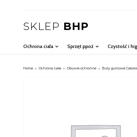
SKLEP
BHP
Ochrona ciała
Sprzęt ppoż
Czystość i hi
Home
Ochrona ciała
Obuwie ochronne
Buty gumowe Całoro