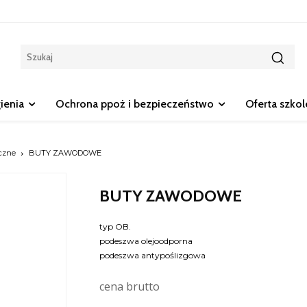
gienia
Ochrona ppoż i bezpieczeństwo
Oferta szko
czne
BUTY ZAWODOWE
BUTY ZAWODOWE
typ OB.
podeszwa olejoodporna
podeszwa antypoślizgowa
cena brutto