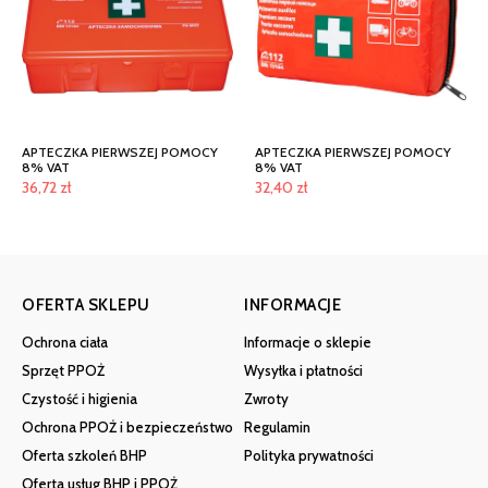
APTECZKA PIERWSZEJ POMOCY
APTECZKA PIERWSZEJ POMOCY
8% VAT
8% VAT
36,72
zł
32,40
zł
OFERTA SKLEPU
INFORMACJE
Ochrona ciała
Informacje o sklepie
Sprzęt PPOŻ
Wysyłka i płatności
Czystość i higienia
Zwroty
Ochrona PPOŻ i bezpieczeństwo
Regulamin
Oferta szkoleń BHP
Polityka prywatności
Oferta usług BHP i PPOŻ