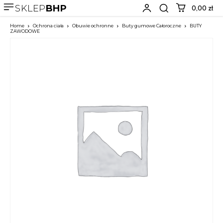
SKLEP
BHP
0,00 zł
Home
Ochrona ciała
Obuwie ochronne
Buty gumowe Całoroczne
BUTY
ZAWODOWE