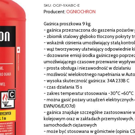
9
SKU:
OGP-9XABC-E
KG
Producent:
OGNIOCHRON
Gaśnica proszkowa 9 kg.
- gaśnica przeznaczona do gaszenia pożarów
- zbiornik stalowy głęboko tłoczony pokryty tr
- wskaźnik ciśnienia umożliwiający stałą kontrol
- wąż tworzywowy ułatwiający odpowiednie ki
- dozowanie emisji środka gaśniczego poprz
umożliwiającego czasowe przerwanie wypływu
- prosta obsługa i niezawodność w działaniu
- możliwość wielokrotnego napełniania w Au
- wysoka skuteczność gaśnicza: 34A 233B C
- czas działania 15 s
- zakres temperatur stosowania -30°C +60°C
- można gasić pożary urządzeń elektrycznych o
EWN/06/E/07d)
- gaśnica znajduje szczególne zastosowanie 
kolejowym oraz w zakładach przemysłowych, m
samochodach ciężarowych
- może być stosowana w górnictwie (opinia C