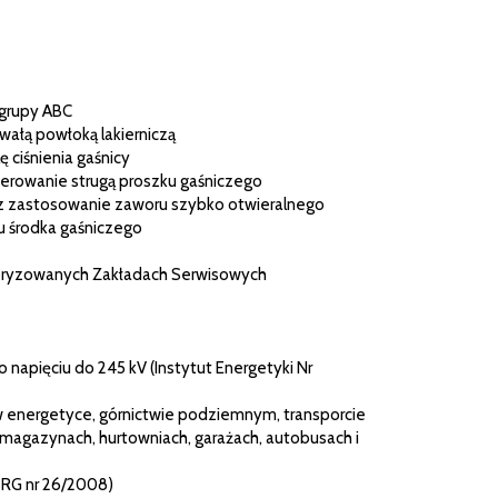
 grupy ABC
wałą powłoką lakierniczą
ę ciśnienia gaśnicy
erowanie strugą proszku gaśniczego
ez zastosowanie zaworu szybko otwieralnego
 środka gaśniczego
toryzowanych Zakładach Serwisowych
 napięciu do 245 kV (Instytut Energetyki Nr
w energetyce, górnictwie podziemnym, transporcie
agazynach, hurtowniach, garażach, autobusach i
SRG nr 26/2008)