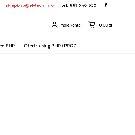
sklepbhp@el-tech.info
tel.
661 640 950
Moje konto
0,00 zł
leń BHP
Oferta usług BHP i PPOŻ