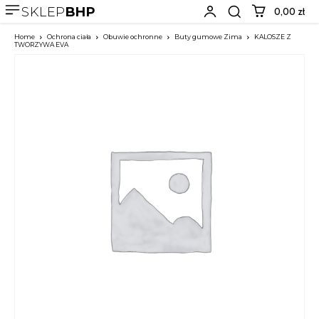
SKLEP
BHP
0,00 zł
Home
Ochrona ciała
Obuwie ochronne
Buty gumowe Zima
KALOSZE Z
TWORZYWA EVA