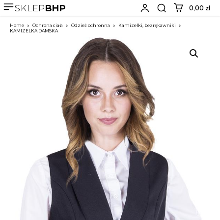
SKLEP
BHP
0,00 zł
Home
Ochrona ciała
Odzież ochronna
Kamizelki, bezrękawniki
KAMIZELKA DAMSKA