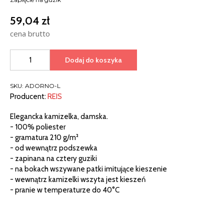
59,04
zł
cena brutto
ilość
Dodaj do koszyka
KAMIZELKA
DAMSKA
SKU:
ADORNO-L
Producent:
REIS
Elegancka kamizelka, damska.
- 100% poliester
- gramatura 210 g/m²
- od wewnątrz podszewka
- zapinana na cztery guziki
- na bokach wszywane patki imitujące kieszenie
- wewnątrz kamizelki wszyta jest kieszeń
- pranie w temperaturze do 40°C