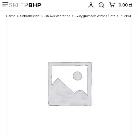
SKLEP
BHP
0,00 zł
Home
Ochrona ciała
Obuwie ochronne
Buty gumowe Wiosna / Lato
KLAPKI