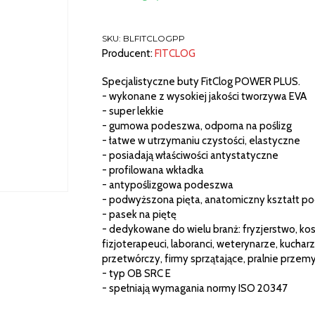
SKU:
BLFITCLOGPP
Producent:
FITCLOG
Specjalistyczne buty FitClog POWER PLUS.
- wykonane z wysokiej jakości tworzywa EVA
- super lekkie
- gumowa podeszwa, odporna na poślizg
- łatwe w utrzymaniu czystości, elastyczne
- posiadają właściwości antystatyczne
- profilowana wkładka
- antypoślizgowa podeszwa
- podwyższona pięta, anatomiczny kształt 
- pasek na piętę
- dedykowane do wielu branż: fryzjerstwo, kos
fizjoterapeuci, laboranci, weterynarze, kuchar
przetwórczy, firmy sprzątające, pralnie prze
- typ OB SRC E
- spełniają wymagania normy ISO 20347