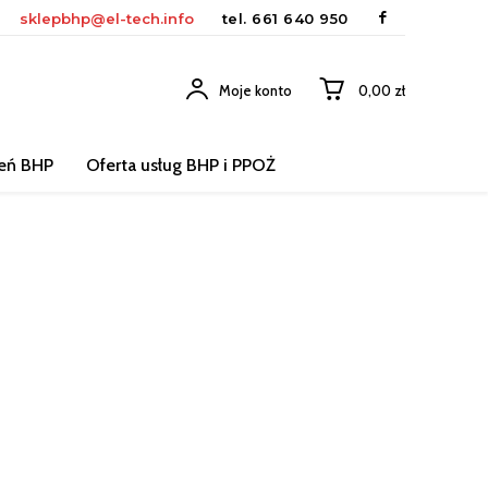
sklepbhp@el-tech.info
tel.
661 640 950
Moje konto
0,00 zł
leń BHP
Oferta usług BHP i PPOŻ