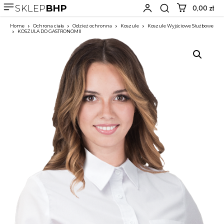
SKLEP
BHP
0,00 zł
Home
Ochrona ciała
Odzież ochronna
Koszule
Koszule Wyjściowe Służbowe
KOSZULA DO GASTRONOMII