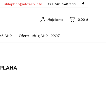
sklepbhp@el-tech.info
tel.
661 640 950
Moje konto
0,00 zł
leń BHP
Oferta usług BHP i PPOŻ
PLANA