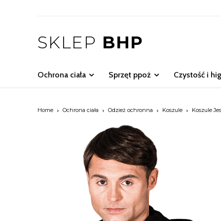
SKLEP
BHP
Ochrona ciała
Sprzęt ppoż
Czystość i hi
Home
Ochrona ciała
Odzież ochronna
Koszule
Koszule Je