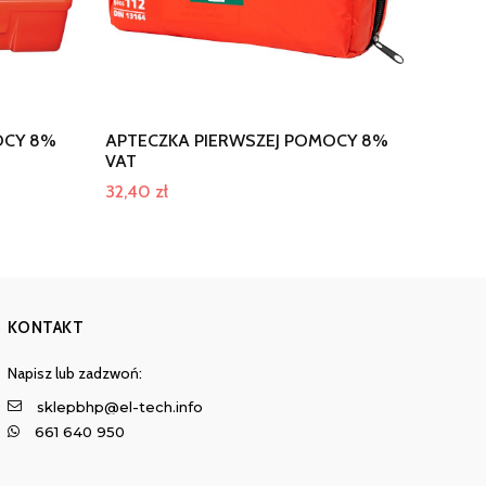
OCY 8%
APTECZKA PIERWSZEJ POMOCY 8%
VAT
32,40
zł
KONTAKT
Napisz lub zadzwoń:
sklepbhp@el-tech.info
661 640 950