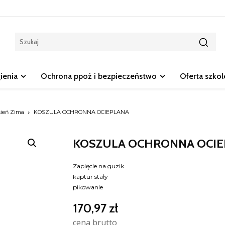
gienia
Ochrona ppoż i bezpieczeństwo
Oferta szko
sień Zima
KOSZULA OCHRONNA OCIEPLANA
KOSZULA OCHRONNA OCIE
Zapięcie na guzik
kaptur stały
pikowanie
170,97
zł
cena brutto