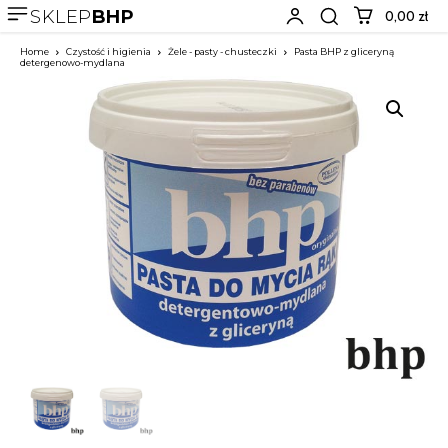
SKLEP
BHP
0,00 zł
Home
Czystość i higienia
Żele - pasty - chusteczki
Pasta BHP z gliceryną
detergenowo-mydlana