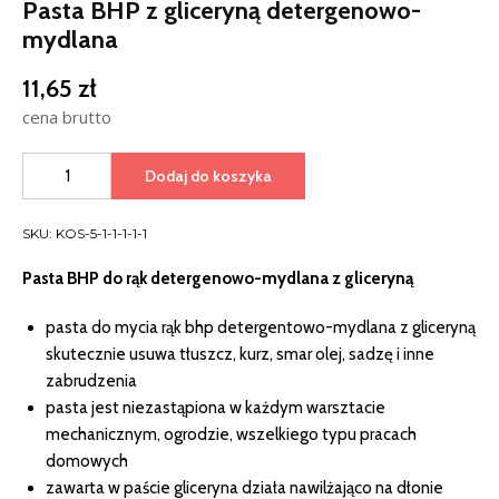
Pasta BHP z gliceryną detergenowo-
mydlana
11,65
zł
cena brutto
ilość
Dodaj do koszyka
Pasta
BHP
z
SKU:
KOS-5-1-1-1-1-1
gliceryną
Pasta BHP do rąk detergenowo-mydlana z gliceryną
detergenowo-
mydlana
pasta do mycia rąk bhp detergentowo-mydlana z gliceryną
skutecznie usuwa tłuszcz, kurz, smar olej, sadzę i inne
zabrudzenia
pasta jest niezastąpiona w każdym warsztacie
mechanicznym, ogrodzie, wszelkiego typu pracach
domowych
zawarta w paście gliceryna działa nawilżająco na dłonie