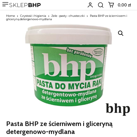
SKLEP
BHP
0,00 zł
Home
Czystość i higienia
Żele - pasty - chusteczki
Pasta BHP ze ścierniwem i
gliceryną detergenowo-mydlana
Pasta BHP ze ścierniwem i gliceryną
detergenowo-mydlana