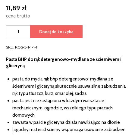
11,89
zł
cena brutto
ilość
Dodaj do koszyka
Pasta
BHP
ze
SKU:
KOS-5-1-1-1-1
ścierniwem
Pasta BHP do rąk detergenowo-mydlana ze ścierniwem i
i
gliceryną
gliceryną
detergenowo-
mydlana
pasta do mycia rąk bhp detergentowo-mydlana ze
ścierniwem i gliceryną skutecznie usuwa silne zabrudzenia
rąk typu tłuszcz, kurz, smar olej, sadza
pasta jest niezastąpiona w każdym warsztacie
mechanicznym, ogrodzie, wszelkiego typu pracach
domowych
zawarta w paście gliceryna działa nawilżająco na dłonie
łagodny materiał ścierny wspomaga usuwanie zabrudzeń