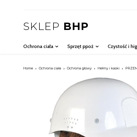
SKLEP
BHP
Ochrona ciała
Sprzęt ppoż
Czystość i hi
Home
Ochrona ciała
Ochrona głowy
Hełmy i kaski
PRZEM