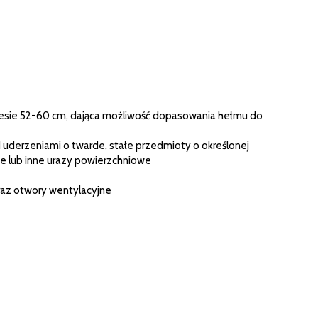
resie 52-60 cm, dająca możliwość dopasowania hełmu do
derzeniami o twarde, stałe przedmioty o określonej
e lub inne urazy powierzchniowe
raz otwory wentylacyjne