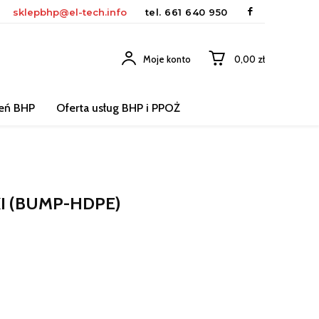
sklepbhp@el-tech.info
tel.
661 640 950
Moje konto
0,00 zł
leń BHP
Oferta usług BHP i PPOŻ
I (BUMP-HDPE)