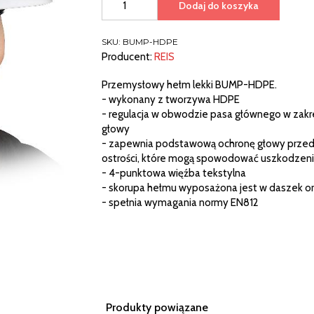
Dodaj do koszyka
PRZEMYSŁOWY
HEŁM
LEKKI
SKU:
BUMP-HDPE
(BUMP-
Producent:
REIS
HDPE)
Przemysłowy hełm lekki BUMP-HDPE.
- wykonany z tworzywa HDPE
- regulacja w obwodzie pasa głównego w zak
głowy
- zapewnia podstawową ochronę głowy przed u
ostrości, które mogą spowodować uszkodzeni
- 4-punktowa więźba tekstylna
- skorupa hełmu wyposażona jest w daszek o
- spełnia wymagania normy EN812
Produkty powiązane