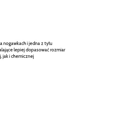
a nogawkach i jedna z tyłu
alające lepiej dopasować rozmiar
 jak i chemicznej