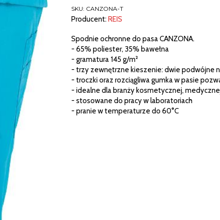
DO
SKU:
CANZONA-T
PASA
Producent:
REIS
(CANZONA-
Spodnie ochronne do pasa CANZONA.
T)
- 65% poliester, 35% bawełna
- gramatura 145 g/m²
- trzy zewnętrzne kieszenie: dwie podwójne n
- troczki oraz rozciągliwa gumka w pasie pozw
- idealne dla branży kosmetycznej, medycznej,
- stosowane do pracy w laboratoriach
- pranie w temperaturze do 60°C