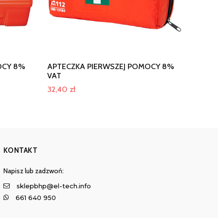
OCY 8%
APTECZKA PIERWSZEJ POMOCY 8%
VAT
32,40
zł
KONTAKT
Napisz lub zadzwoń:
sklepbhp@el-tech.info
661 640 950