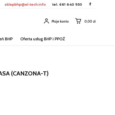
sklepbhp@el-tech.info
tel.
661 640 950
Moje konto
0,00 zł
leń BHP
Oferta usług BHP i PPOŻ
SA (CANZONA-T)