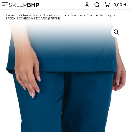
SKLEP
BHP
0,00 zł
Home
Ochrona ciała
Odzież ochronna
Spodnie
Spodnie Harmony
SPODNIE OCHRONNE DO PASA (TRISTI-T)