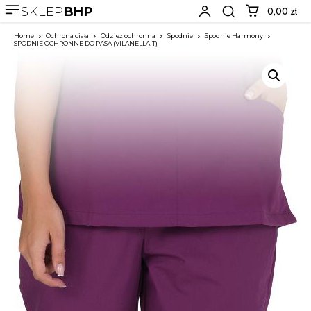
SKLEP
BHP
0,00 zł
Home
Ochrona ciała
Odzież ochronna
Spodnie
Spodnie Harmony
SPODNIE OCHRONNE DO PASA (VILANELLA-T)