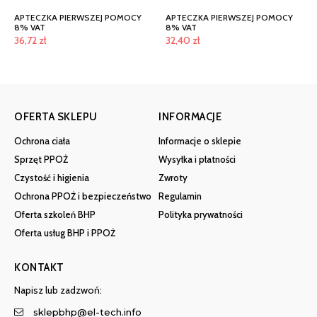
APTECZKA PIERWSZEJ POMOCY
APTECZKA PIERWSZEJ POMOCY
8% VAT
8% VAT
36,72
zł
32,40
zł
OFERTA SKLEPU
INFORMACJE
Ochrona ciała
Informacje o sklepie
Sprzęt PPOŻ
Wysyłka i płatności
Czystość i higienia
Zwroty
Ochrona PPOŻ i bezpieczeństwo
Regulamin
Oferta szkoleń BHP
Polityka prywatności
Oferta usług BHP i PPOŻ
KONTAKT
Napisz lub zadzwoń:
sklepbhp@el-tech.info