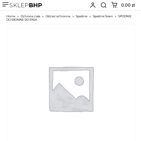
SKLEP
BHP
0,00 zł
Home
Ochrona ciała
Odzież ochronna
Spodnie
Spodnie Sioen
SPODNIE
OCHRONNE DO PASA