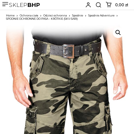
SKLEP
BHP
0,00 zł
Home
Ochrona ciała
Odzież ochronna
Spodnie
Spodnie Adventure
SPODNIE OCHRONNE DO PASA – KRÓTKIE (SKV-SARI)