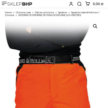
SKLEP
BHP
0,00 zł
Home
Ochrona ciała
Odzież ochronna
Spodnie
Spodnie Leber&Hollman /
Zimowe
SPODNIE OCHRONNE DO PASA OCIEPLANE (LH-VIBETRO)