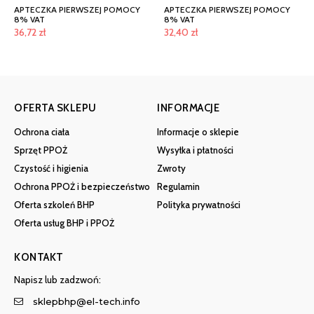
APTECZKA PIERWSZEJ POMOCY
APTECZKA PIERWSZEJ POMOCY
8% VAT
8% VAT
36,72
zł
32,40
zł
OFERTA SKLEPU
INFORMACJE
Ochrona ciała
Informacje o sklepie
Sprzęt PPOŻ
Wysyłka i płatności
Czystość i higienia
Zwroty
Ochrona PPOŻ i bezpieczeństwo
Regulamin
Oferta szkoleń BHP
Polityka prywatności
Oferta usług BHP i PPOŻ
KONTAKT
Napisz lub zadzwoń:
sklepbhp@el-tech.info