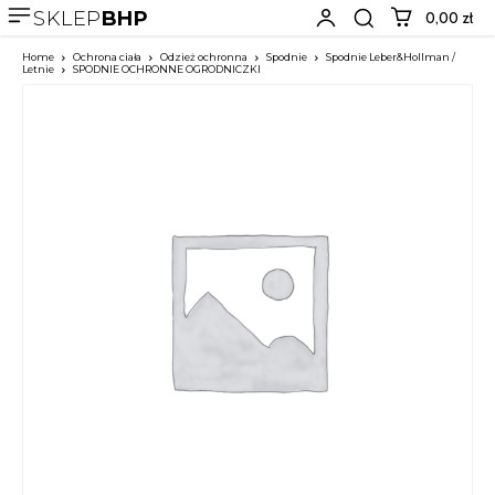
SKLEP
BHP
0,00 zł
Home
Ochrona ciała
Odzież ochronna
Spodnie
Spodnie Leber&Hollman /
Letnie
SPODNIE OCHRONNE OGRODNICZKI