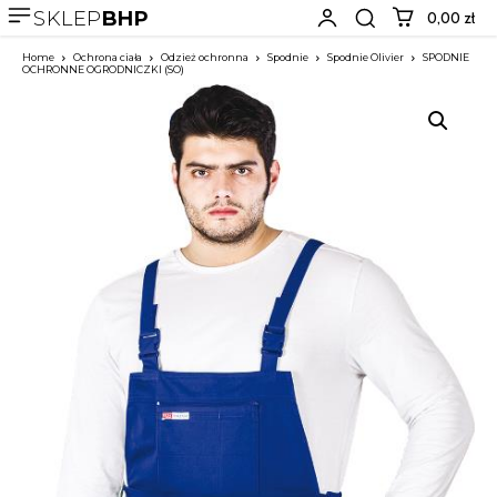
SKLEP
BHP
0,00 zł
Home
Ochrona ciała
Odzież ochronna
Spodnie
Spodnie Olivier
SPODNIE
OCHRONNE OGRODNICZKI (SO)