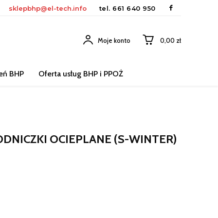
sklepbhp@el-tech.info
tel.
661 640 950
Moje konto
0,00 zł
leń BHP
Oferta usług BHP i PPOŻ
NICZKI OCIEPLANE (S-WINTER)