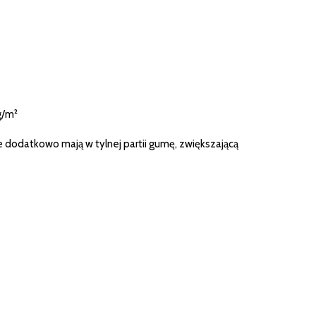
g/m²
re dodatkowo mają w tylnej partii gumę, zwiększającą