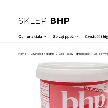
SKLEP
BHP
Ochrona ciała
Sprzęt ppoż
Czystość i hi
Home
Czystość i higienia
Żele - pasty - chusteczki
Żel do myci