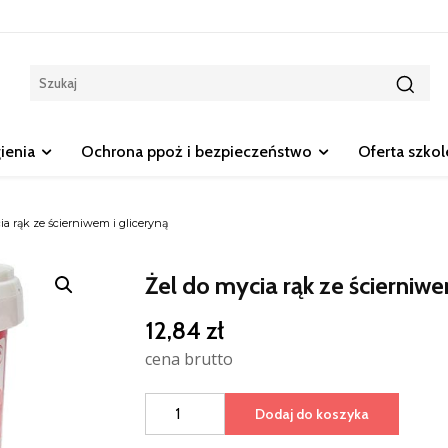
gienia
Ochrona ppoż i bezpieczeństwo
Oferta szko
a rąk ze ścierniwem i gliceryną
Żel do mycia rąk ze ścierniwe
12,84
zł
cena brutto
ilość
Dodaj do koszyka
Żel
do