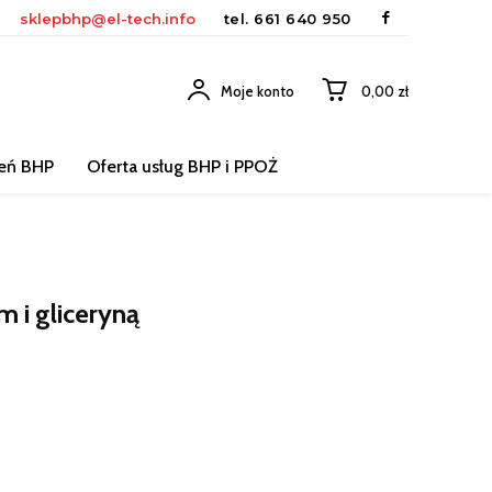
sklepbhp@el-tech.info
tel.
661 640 950
Moje konto
0,00 zł
leń BHP
Oferta usług BHP i PPOŻ
m i gliceryną