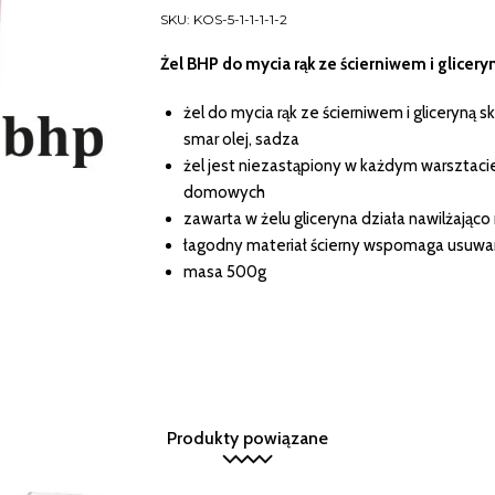
mycia
SKU:
KOS-5-1-1-1-1-2
rąk
Żel BHP do mycia rąk ze ścierniwem i glicery
ze
ścierniwem
i
żel do mycia rąk ze ścierniwem i gliceryną s
gliceryną
smar olej, sadza
żel jest niezastąpiony w każdym warsztac
domowych
zawarta w żelu gliceryna działa nawilżająco
łagodny materiał ścierny wspomaga usuwan
masa 500g
Produkty powiązane