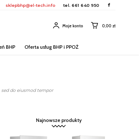
sklepbhp@el-tech.info
tel.
661 640 950
Moje konto
0,00 zł
leń BHP
Oferta usług BHP i PPOŻ
t, sed do eiusmod tempor
Najnowsze produkty