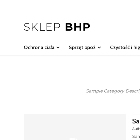
SKLEP
BHP
Ochrona ciała
Sprzęt ppoż
Czystość i hi
Sample Category Descrip
Sa
Aut
Sam