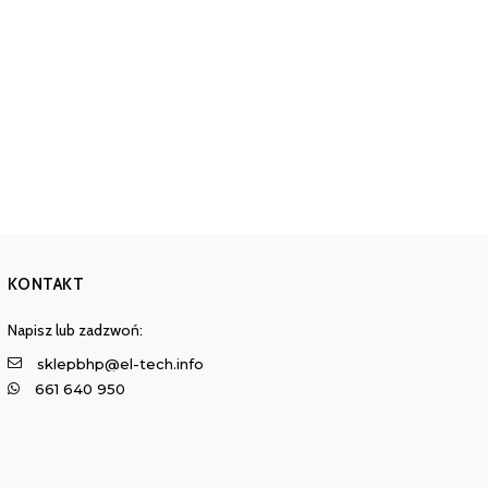
KONTAKT
Napisz lub zadzwoń:
sklepbhp@el-tech.info
661 640 950