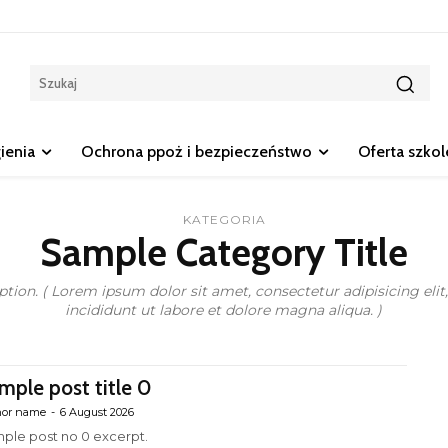
gienia
Ochrona ppoż i bezpieczeństwo
Oferta szko
KATEGORIA
Sample Category Title
tion. ( Lorem ipsum dolor sit amet, consectetur adipisicing eli
incididunt ut labore et dolore magna aliqua. )
mple post title 0
hor name
-
6 August 2026
ple post no 0 excerpt.