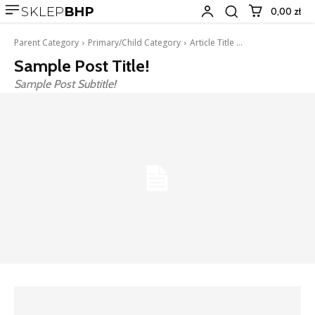
SKLEP
BHP
0,00 zł
Parent Category
Primary/Child Category
Article Title ...
Sample Post Title!
Sample Post Subtitle!