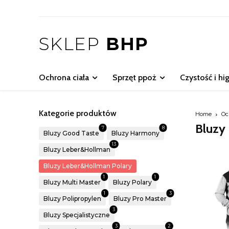
SKLEP
BHP
Ochrona ciała
Sprzęt ppoż
Czystość i hi
Kategorie produktów
Home
Oc
Bluzy
7
8
Bluzy Good Taste
Bluzy Harmony
13
Bluzy Leber&Hollman
Bluzy Leber&Hollman Polary
1
1
Bluzy Multi Master
Bluzy Polary
1
3
Bluzy Polipropylen
Bluzy Pro Master
3
Bluzy Specjalistyczne
3
2