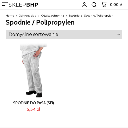
SKLEP
BHP
0,00 zł
Home
Ochrona ciała
Odzież ochronna
Spodnie
Spodnie / Polipropylen
Spodnie / Polipropylen
SPODNIE DO PASA (SFI)
5,54
zł