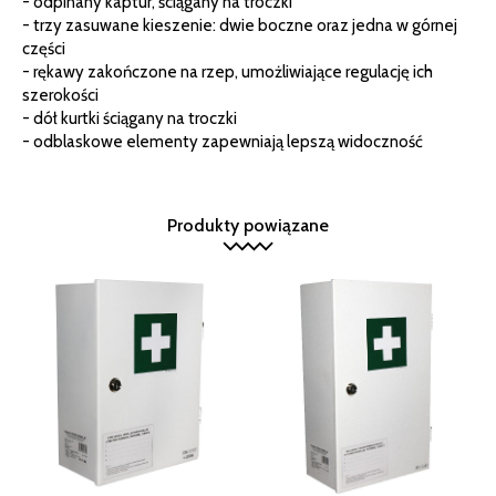
- odpinany kaptur, ściągany na troczki
- trzy zasuwane kieszenie: dwie boczne oraz jedna w górnej
części
- rękawy zakończone na rzep, umożliwiające regulację ich
szerokości
- dół kurtki ściągany na troczki
- odblaskowe elementy zapewniają lepszą widoczność
Produkty powiązane