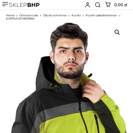
SKLEP
BHP
0,00 zł
Home
Ochrona ciała
Odzież ochronna
Kurtki
Kurtki Leber&Hollman
KURTKA OCHRONNA