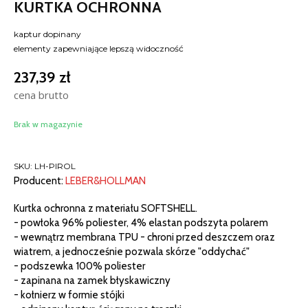
KURTKA OCHRONNA
kaptur dopinany
elementy zapewniające lepszą widoczność
237,39
zł
cena brutto
Brak w magazynie
SKU:
LH-PIROL
Producent:
LEBER&HOLLMAN
Kurtka ochronna z materiału SOFTSHELL.
- powłoka 96% poliester, 4% elastan podszyta polarem
- wewnątrz membrana TPU - chroni przed deszczem oraz
wiatrem, a jednocześnie pozwala skórze "oddychać"
- podszewka 100% poliester
- zapinana na zamek błyskawiczny
- kołnierz w formie stójki