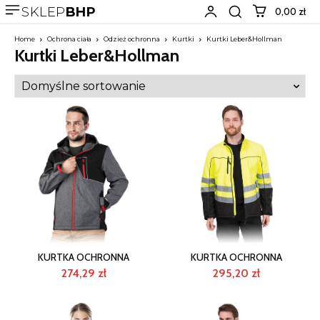
SKLEP
BHP
0,00 zł
Home
Ochrona ciała
Odzież ochronna
Kurtki
Kurtki Leber&Hollman
Kurtki Leber&Hollman
KURTKA OCHRONNA
KURTKA OCHRONNA
274,29
zł
295,20
zł